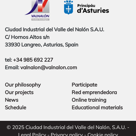
Ciudad Industrial del Valle del Nalón S.A.U.
C/ Hornos Altos s/n
33930 Langreo, Asturias, Spain
tel:
+34 985 692 227
Email:
valnalon@valnalon.com
Our philosophy
Participate
Our projects
Red emprendedora
News
Online training
Schedule
Educational materials
© 2025 Ciudad Industrial del Valle del Nalón, S.A.U. -
Legal Policy
-
Privacy policy
-
Cookie policy